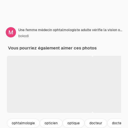
Une femme médecin ophtalmologiste adulte vérifie la vision oculaire d'un enfant mignon dans une clinique moderne
bokodi
Vous pourriez également aimer ces photos
ophtalmologie
opticien
optique
docteur
docteur 