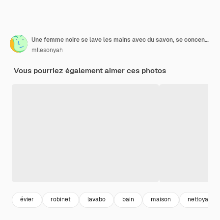
Une femme noire se lave les mains avec du savon, se concentre sélectivement sur le concept d'hygiène de désinfection des mains.
mllesonyah
Vous pourriez également aimer ces photos
évier
robinet
lavabo
bain
maison
nettoyage