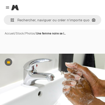
Magnific
Close menu
Recher
Accueil
/
Stock
/
Photos
/
Une femme noire se l…
Premium