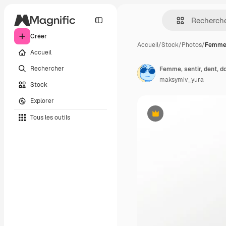
Créer
Accueil
/
Stock
/
Photos
/
Femme, 
Accueil
Rechercher
Femme, sentir, dent, d
maksymiv_yura
Stock
Explorer
Tous les outils
Premium