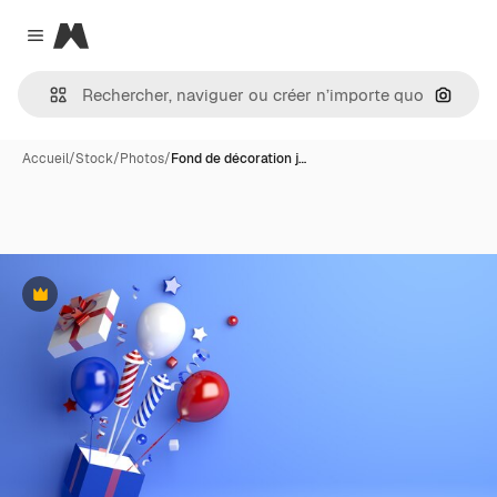
Magnific
Close menu
Recher
Accueil
/
Stock
/
Photos
/
Fond de décoration j…
Premium