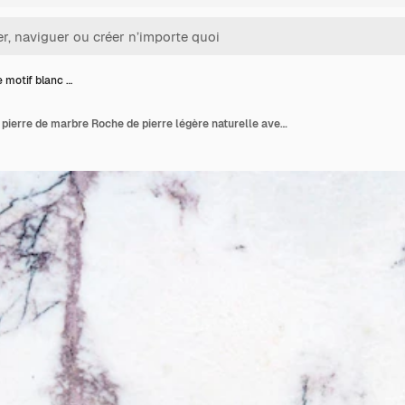
 motif blanc …
Fond de motif blanc en pierre de marbre Roche de pierre légère naturelle avec surface de texture pour la décoration intérieure du sol de la table de décoration