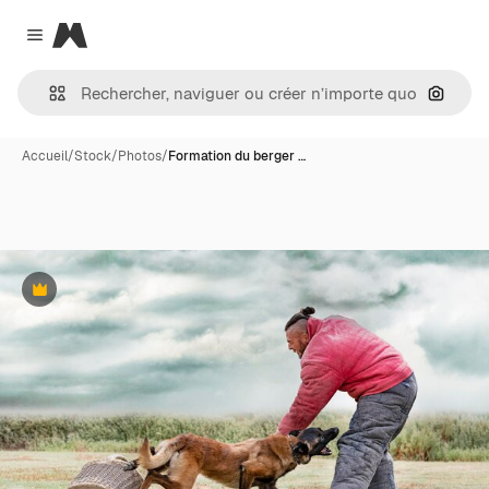
Magnific
Close menu
Recher
Accueil
/
Stock
/
Photos
/
Formation du berger …
Premium