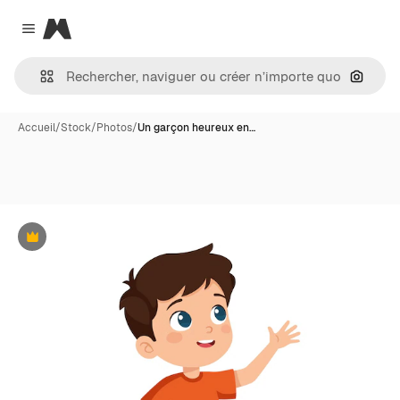
Magnific
Close menu
Recher
Accueil
/
Stock
/
Photos
/
Un garçon heureux en…
Premium