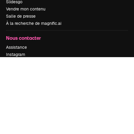
Slidesgo
Vendre mon contenu
Salle de presse
À la recherche de magnific.ai
Nous contacter
Assistance
Instagram
YouTube
LinkedIn
TikTok
Discord
X
Reddit
Copyright © 2010-
2026
Freepik Company S.L.U.
Tous droits réservés
.