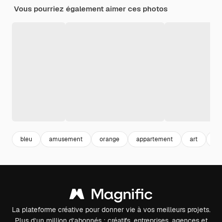
Vous pourriez également aimer ces photos
bleu
amusement
orange
appartement
art
st
La plateforme créative pour donner vie à vos meilleurs projets.
Plus d’un million d’abonnés : créatifs, entreprises, agences et