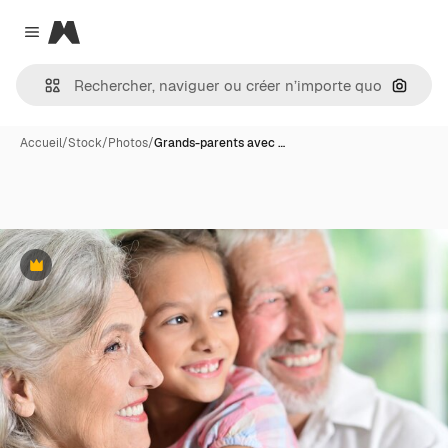
Magnific
Close menu
Recher
Accueil
/
Stock
/
Photos
/
Grands-parents avec …
Premium