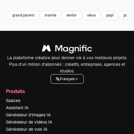
Premium
Premium
Premium
Premium
Généré par l
grand parent
mamie
senior
vieux
papi
portra
La plateforme créative pour donner vie à vos meilleurs projets.
Plus d’un million d’abonnés : créatifs, entreprises, agences et
studios.
Français
Produits
Spaces
Assistant IA
Générateur d’images IA
Générateur de vidéos IA
Générateur de voix IA