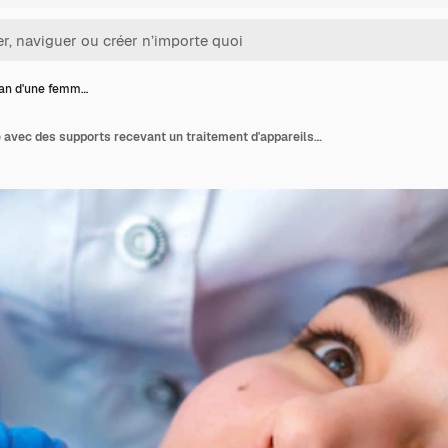
lan d'une femm…
Gros plan d'une femme avec des supports recevant un traitement d'appareils dentaires en clinique Orthodontiste utilisant un miroir dentaire et des forceps tout en mettant des appareils orthodontiques sur les dents du patient Concept de dentisterie