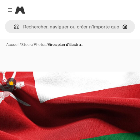
Magnific
Close menu
Recher
Accueil
/
Stock
/
Photos
/
Gros plan d'illustra…
Premium