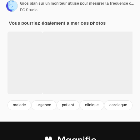
Gros plan sur un moniteur utilisé pour mesurer la fréquence cardiaque et le pouls pour les soins de santé. Personne dans la salle d'hôpital avec la technologie et les instruments médicaux pour les soins intensifs et la récupération des patients.
DC Studio
Vous pourriez également aimer ces photos
malade
urgence
patient
clinique
cardiaque
c