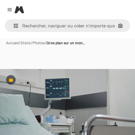
Magnific
Close menu
Recher
Accueil
/
Stock
/
Photos
/
Gros plan sur un mon…
Premium