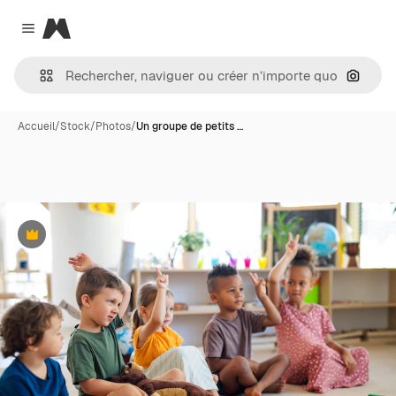
Magnific
Close menu
Recher
Accueil
/
Stock
/
Photos
/
Un groupe de petits …
Premium