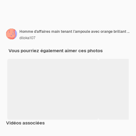
Homme d'affaires main tenant l'ampoule avec orange brillant et idée créative pour ordinateur portable.
diloka107
Vous pourriez également aimer ces photos
Vidéos associées
Premium
Premium
Généré par l’IA
Premium
Premium
Généré par l