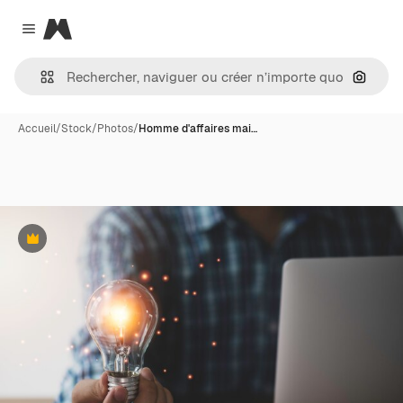
Magnific
Close menu
Recher
Accueil
/
Stock
/
Photos
/
Homme d'affaires mai…
Premium