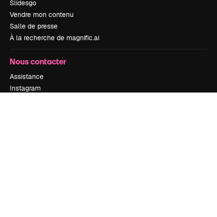
Slidesgo
Vendre mon contenu
Salle de presse
À la recherche de magnific.ai
Nous contacter
Assistance
Instagram
YouTube
LinkedIn
TikTok
Discord
X
Reddit
Copyright © 2010-
2026
Freepik Company S.L.U.
Tous droits réservés
.