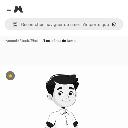
Magnific
Close menu
Recher
Accueil
/
Stock
/
Photos
/
Les icônes de l'ampl…
Premium