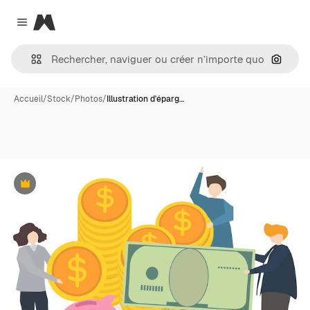
Magnific
Close menu
Recher
Accueil
/
Stock
/
Photos
/
Illustration d'éparg…
Premium