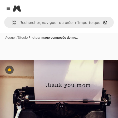
Magnific
Close menu
Recher
Accueil
/
Stock
/
Photos
/
Image composée de me…
Premium