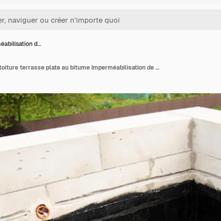
abilisation d…
Imperméabilisation de toiture terrasse plate au bitume Imperméabilisation de toiture Couche isolante en bitume