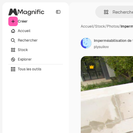
Créer
Accueil
/
Stock
/
Photos
/
Impermé
Accueil
Rechercher
plysuikvv
Stock
Explorer
Tous les outils
Premium