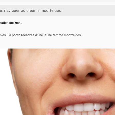
mation des gen…
Inflammation des gencives. La photo recadrée d'une jeune femme montre des gencives saignantes rouges tirant la lèvre