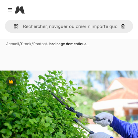
Magnific
Close menu
Recher
Accueil
/
Stock
/
Photos
/
Jardinage domestique…
Premium