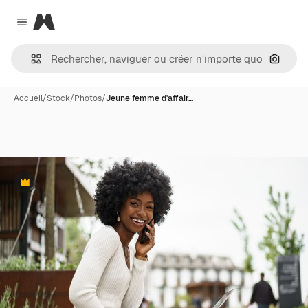
Magnific
Close menu
Recher
Accueil
/
Stock
/
Photos
/
Jeune femme d'affair…
Premium