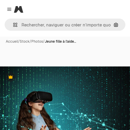
Magnific
Close menu
Recher
Accueil
/
Stock
/
Photos
/
Jeune fille à l'aide…
Premium