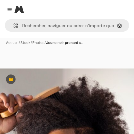
Magnific
Close menu
Recher
Accueil
/
Stock
/
Photos
/
Jeune noir prenant s…
Premium