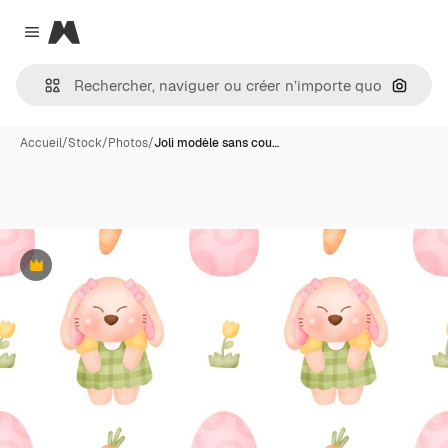
Magnific
Close menu
Recher
Accueil
/
Stock
/
Photos
/
Joli modèle sans cou…
Premium