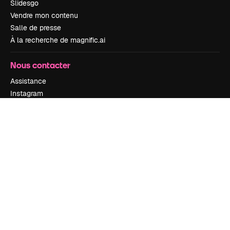
Slidesgo
Vendre mon contenu
Salle de presse
À la recherche de magnific.ai
Nous contacter
Assistance
Instagram
YouTube
LinkedIn
TikTok
Discord
X
Reddit
Copyright © 2010-
2026
Freepik Company S.L.U.
Tous droits réservés
.