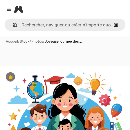
Magnific
Close menu
Recher
Accueil
/
Stock
/
Photos
/
Joyeuse journée des …
Premium