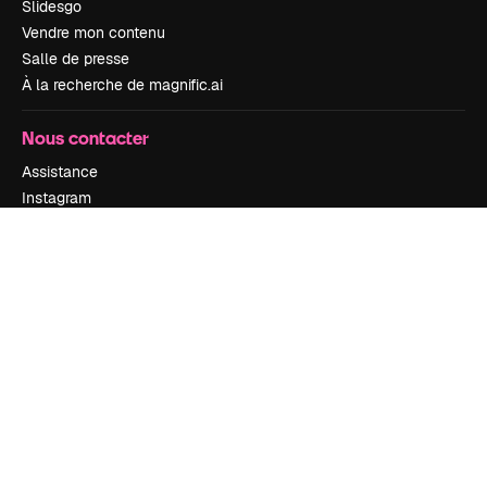
Slidesgo
Vendre mon contenu
Salle de presse
À la recherche de magnific.ai
Nous contacter
Assistance
Instagram
YouTube
LinkedIn
TikTok
Discord
X
Reddit
Copyright © 2010-
2026
Freepik Company S.L.U.
Tous droits réservés
.