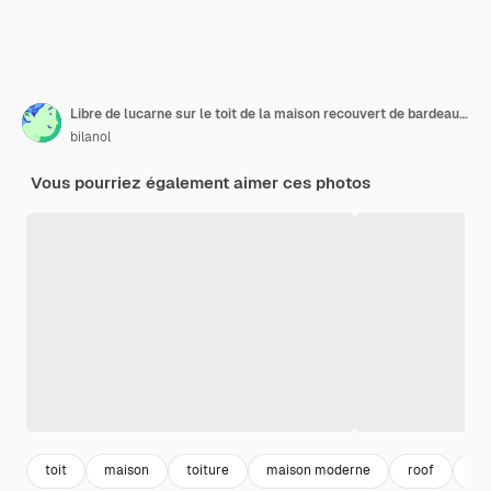
Libre de lucarne sur le toit de la maison recouvert de bardeaux de céramique. Revêtement carrelé du bâtiment
bilanol
Vous pourriez également aimer ces photos
toit
maison
toiture
maison moderne
roof
wi