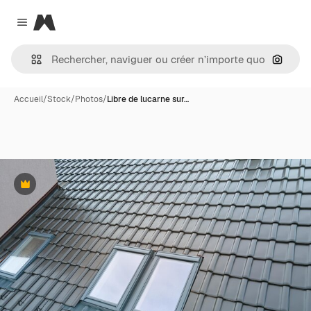
Magnific
Close menu
Recher
Accueil
/
Stock
/
Photos
/
Libre de lucarne sur…
Premium