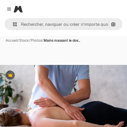
Magnific
Close menu
Recher
Accueil
/
Stock
/
Photos
/
Mains massant le dos…
Premium