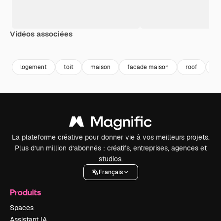
Vidéos associées
Premium
Premium
Généré par l’IA
Premium
Premium
logement
toit
maison
facade maison
roof
es
La plateforme créative pour donner vie à vos meilleurs projets.
Plus d’un million d’abonnés : créatifs, entreprises, agences et
studios.
Français
Produits
Spaces
Assistant IA