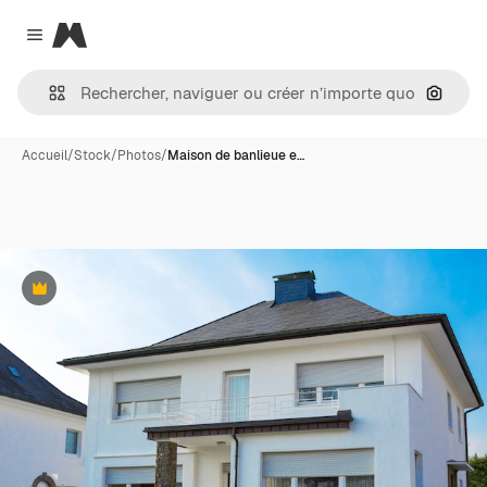
Magnific
Close menu
Recher
Accueil
/
Stock
/
Photos
/
Maison de banlieue e…
Premium