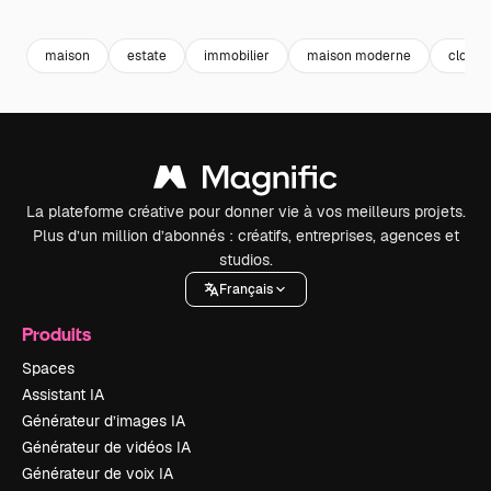
Premium
Premium
Premium
Premium
maison
estate
immobilier
maison moderne
clotur
La plateforme créative pour donner vie à vos meilleurs projets.
Plus d’un million d’abonnés : créatifs, entreprises, agences et
studios.
Français
Produits
Spaces
Assistant IA
Générateur d’images IA
Générateur de vidéos IA
Générateur de voix IA