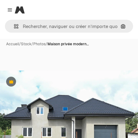
Magnific
Close menu
Recher
Accueil
/
Stock
/
Photos
/
Maison privée modern…
Premium