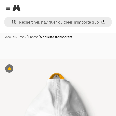
Magnific
Close menu
Recher
Accueil
/
Stock
/
Photos
/
Maquette transparent…
Premium