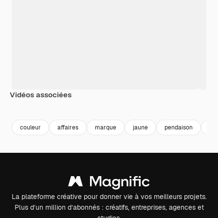
Vidéos associées
Premium
Premium
Généré par l’IA
Premium
Premium
Généré par l
couleur
affaires
marque
jaune
pendaison
de
La plateforme créative pour donner vie à vos meilleurs projets.
Plus d’un million d’abonnés : créatifs, entreprises, agences et