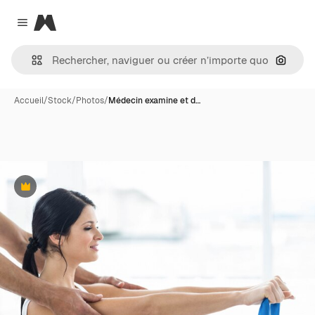
Magnific
Close menu
Recher
Accueil
/
Stock
/
Photos
/
Médecin examine et d…
Premium