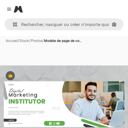
Magnific
Close menu
Recher
Accueil
/
Stock
/
Photos
/
Modèle de page de co…
Premium