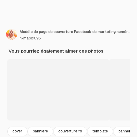
Modèle de page de couverture Facebook de marketing numérique créatif et moderne
nxmapic095
Vous pourriez également aimer ces photos
cover
banniere
couverture fb
template
banner te