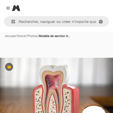
Magnific
Close menu
Recher
Accueil
/
Stock
/
Photos
/
Modèle de section tr…
Premium