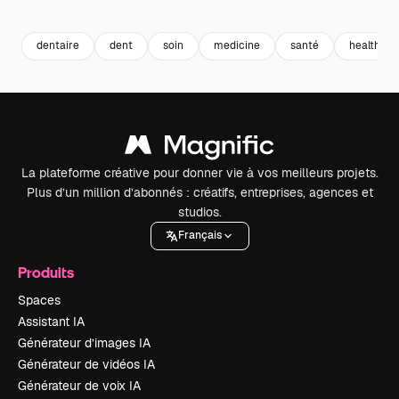
Premium
Premium
Généré par l’IA
Premium
Premium
dentaire
dent
soin
medicine
santé
health
La plateforme créative pour donner vie à vos meilleurs projets.
Plus d’un million d’abonnés : créatifs, entreprises, agences et
studios.
Français
Produits
Spaces
Assistant IA
Générateur d’images IA
Générateur de vidéos IA
Générateur de voix IA