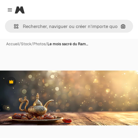
Magnific
Close menu
Recher
Accueil
/
Stock
/
Photos
/
Le mois sacré du Ram…
Premium