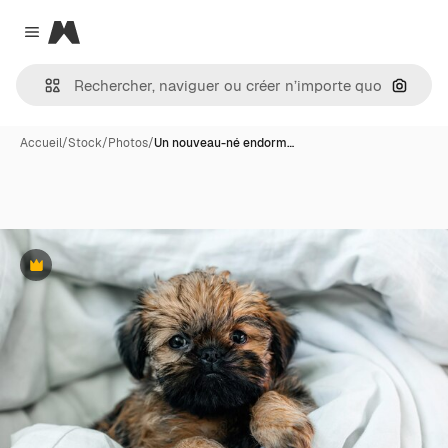
Magnific
Close menu
Recher
Accueil
/
Stock
/
Photos
/
Un nouveau-né endorm…
Premium