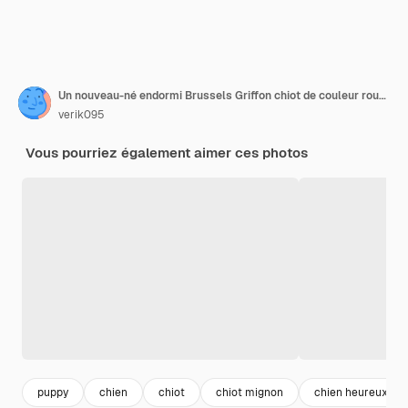
Un nouveau-né endormi Brussels Griffon chiot de couleur rouge se trouve sous une couverture blanche avec les yeux fermés Photo de haute qualité
verik095
Vous pourriez également aimer ces photos
puppy
chien
chiot
chiot mignon
chien heureux