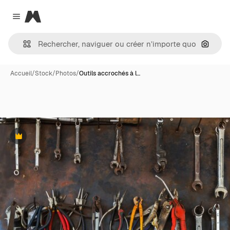
Magnific
Close menu
Recher
Accueil
/
Stock
/
Photos
/
Outils accrochés à l…
Premium