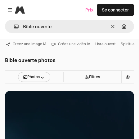
Magnific
Prix
Se connecter
Close menu
Effacer
Recher
Créez une image IA
Créez une vidéo IA
Livre ouvert
Spirituel
Bible ouverte photos
Photos
Filtres