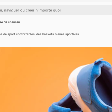
ire de chaussu…
Une paire de chaussures de sport confortables, des baskets bleues sportives, des chaussures sur fond jaune, un magasin de chaussure, un concept de boutique, des chausseaux pour l'entraînement, des vêtements de sport pour la course.