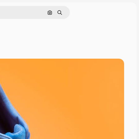
Rechercher par image
Rechercher