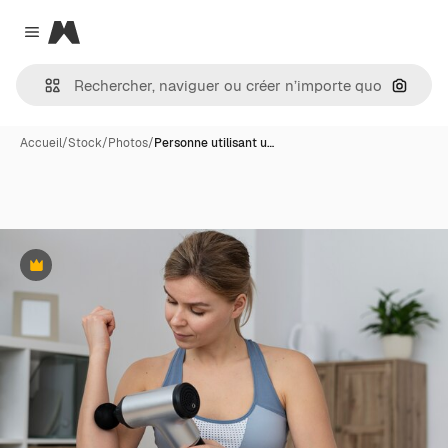
Magnific
Close menu
Recher
Accueil
/
Stock
/
Photos
/
Personne utilisant u…
Premium