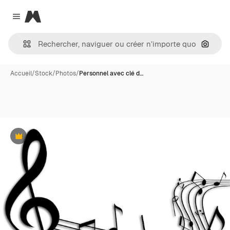
Magnific
Close menu
Recher
Accueil
/
Stock
/
Photos
/
Personnel avec clé d…
Premium