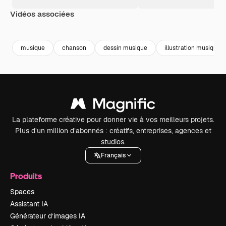
Vidéos associées
Premium
Premium
Premium
Premium
musique
chanson
dessin musique
illustration musique
La plateforme créative pour donner vie à vos meilleurs projets.
Plus d’un million d’abonnés : créatifs, entreprises, agences et
studios.
Français
Produits
Spaces
Assistant IA
Générateur d’images IA