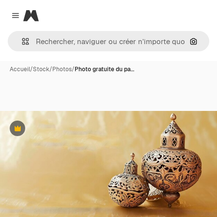
Magnific
Close menu
Recher
Accueil
/
Stock
/
Photos
/
Photo gratuite du pa…
Premium