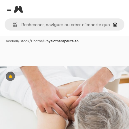
Magnific
Close menu
Recher
Accueil
/
Stock
/
Photos
/
Physiothérapeute en …
Premium