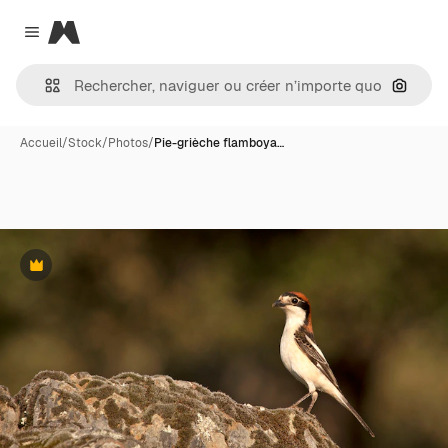
Magnific
Close menu
Recher
Accueil
/
Stock
/
Photos
/
Pie-grièche flamboya…
Premium