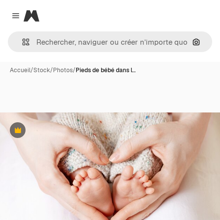
Magnific
Close menu
Recher
Accueil
/
Stock
/
Photos
/
Pieds de bébé dans l…
Premium