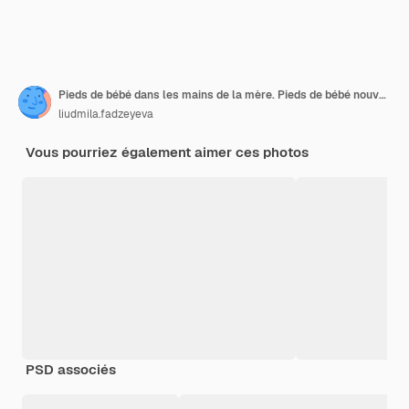
Pieds de bébé dans les mains de la mère. Pieds de bébé nouveau-né minuscule sur les mains en forme de coeur féminin closeup
liudmila.fadzeyeva
Vous pourriez également aimer ces photos
PSD associés