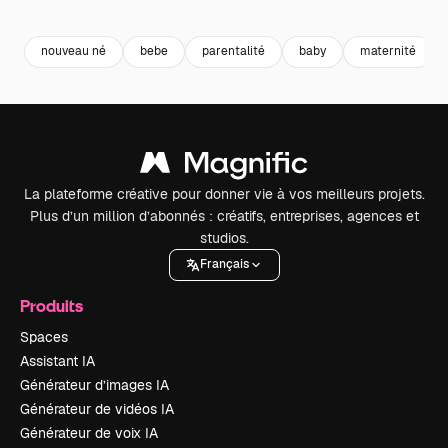
Premium
Premium
Généré par l’IA
Premium
Premium
nouveau né
bebe
parentalité
baby
maternité
La plateforme créative pour donner vie à vos meilleurs projets.
Plus d’un million d’abonnés : créatifs, entreprises, agences et
studios.
Français
Produits
Spaces
Assistant IA
Générateur d’images IA
Générateur de vidéos IA
Générateur de voix IA