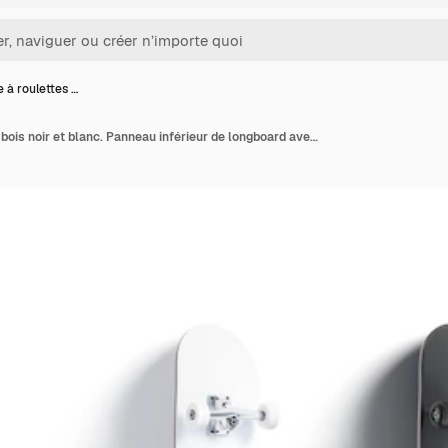
 à roulettes …
Planche à roulettes en bois noir et blanc. Panneau inférieur de longboard avec roues. Sport adolescent extrême.