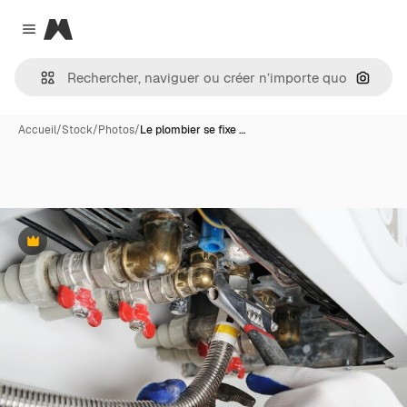
Magnific
Close menu
Recher
Accueil
/
Stock
/
Photos
/
Le plombier se fixe …
Premium