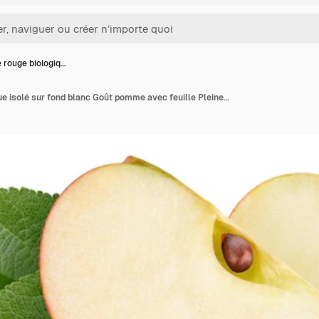
rouge biologiq…
Pomme rouge biologique isolé sur fond blanc Goût pomme avec feuille Pleine profondeur de champ avec un tracé de détourage