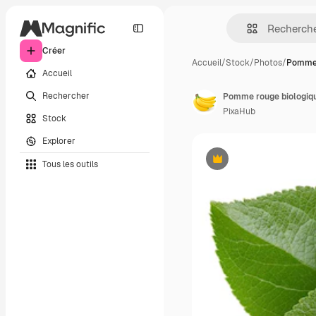
Créer
Accueil
/
Stock
/
Photos
/
Pomme 
Accueil
Rechercher
PixaHub
Stock
Explorer
Tous les outils
Premium