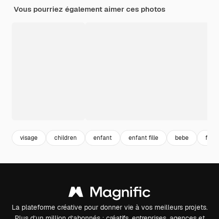
Vous pourriez également aimer ces photos
visage
children
enfant
enfant fille
bebe
fille
La plateforme créative pour donner vie à vos meilleurs projets.
Plus d’un million d’abonnés : créatifs, entreprises, agences et