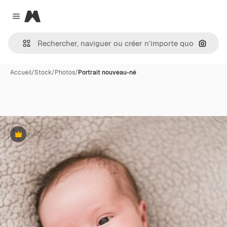
Magnific
Close menu
Recher
Accueil
/
Stock
/
Photos
/
Portrait nouveau-né
Premium