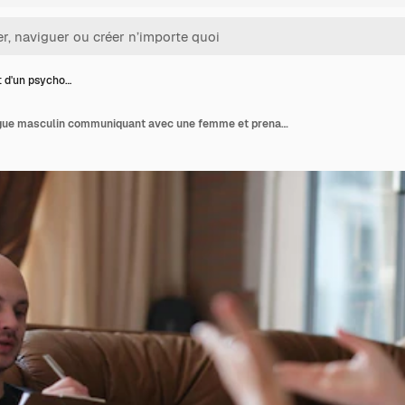
t d'un psycho…
Portrait d'un psychologue masculin communiquant avec une femme et prenant des notes jeune femme parlant à