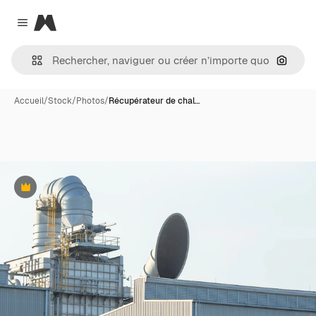
Magnific
Close menu
Recher
Accueil
/
Stock
/
Photos
/
Récupérateur de chal…
Premium