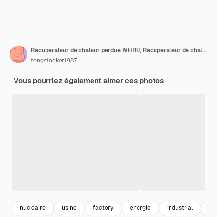
Récupérateur de chaleur perdue WHRU, Récupérateur de chaleur perdue WHRU dans la centrale.
tongstocker1987
Vous pourriez également aimer ces photos
nucléaire
usine
factory
energie
industrial
po