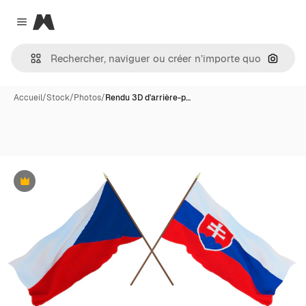
Magnific
Close menu
Recher
Accueil
/
Stock
/
Photos
/
Rendu 3D d'arrière-p…
Premium